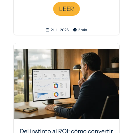
LEER
21 Jul 2026
|
2 min


Del instinto al ROI: cómo convertir