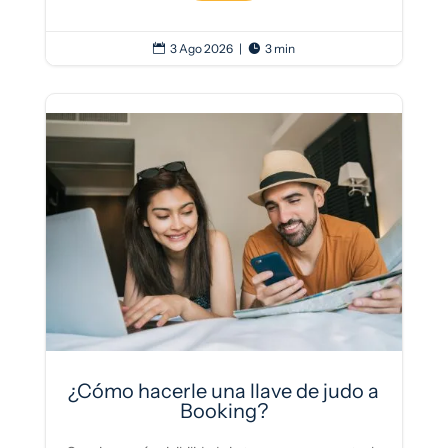
3 Ago 2026
|
3 min


¿Cómo hacerle una llave de judo a
Booking?