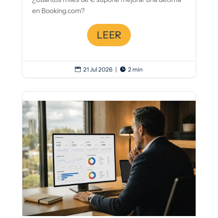
en Booking.com?
LEER
21 Jul 2026
|
2 min

