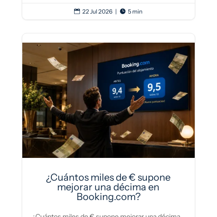
22 Jul 2026
|
5 min


¿Cuántos miles de € supone
mejorar una décima en
Booking.com?
¿Cuántos miles de € supone mejorar una décima