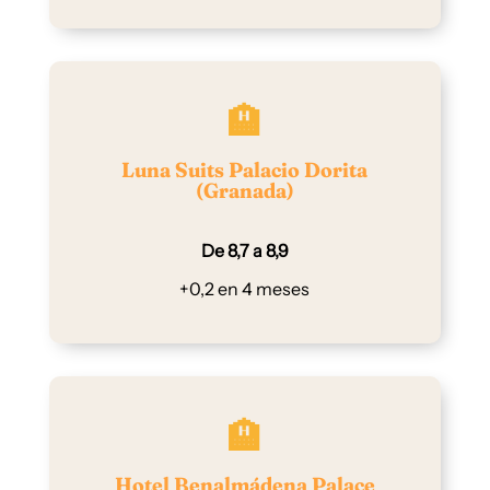
🏨
Luna Suits Palacio Dorita
(Granada)
De 8,7 a 8,9
+0,2 en 4 meses
🏨
Hotel Benalmádena Palace