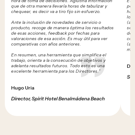
hora de toma de decisiones. Aglutina información
Est
que de otra manera llevaría horas de tabulizar y
per
chequear, es decir va a tiro fijo sin esfuerzo.
hab
los 
Ante la inclusión de novedades de servicio o
(atr
producto, recoge de manera óptima los resultados
ser
de esas acciones, feedback por fechas para
de l
valoraciones de esa acción. Es muy útil para ver
con
comparativas con años anteriores.
(a t
med
En resumen, una herramienta que simplifica el
trabajo, orienta a la consecución de objetivos y
adelanta resultados futuros. Todo esto es una
Dom
excelente herramienta para los Directores.”
Soc
Hugo Uria
Director, Spirit Hotel Benalmádena Beach