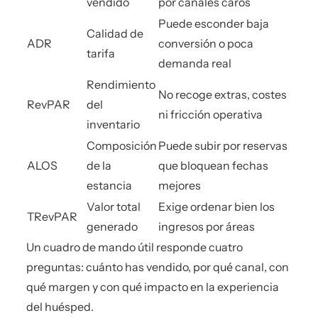
vendido
por canales caros
Puede esconder baja
Calidad de
ADR
conversión o poca
tarifa
demanda real
Rendimiento
No recoge extras, costes
RevPAR
del
ni fricción operativa
inventario
Composición
Puede subir por reservas
ALOS
de la
que bloquean fechas
estancia
mejores
Valor total
Exige ordenar bien los
TRevPAR
generado
ingresos por áreas
Un cuadro de mando útil responde cuatro
preguntas: cuánto has vendido, por qué canal, con
qué margen y con qué impacto en la experiencia
del huésped.