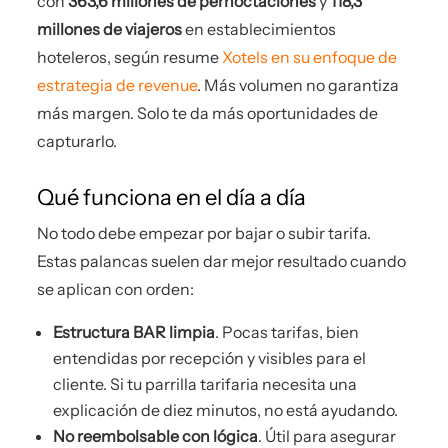
con
363,6 millones de pernoctaciones
y
118,3
millones de viajeros
en establecimientos
hoteleros, según resume
Xotels en su enfoque de
estrategia de revenue
. Más volumen no garantiza
más margen. Solo te da más oportunidades de
capturarlo.
Qué funciona en el día a día
No todo debe empezar por bajar o subir tarifa.
Estas palancas suelen dar mejor resultado cuando
se aplican con orden:
Estructura BAR limpia
. Pocas tarifas, bien
entendidas por recepción y visibles para el
cliente. Si tu parrilla tarifaria necesita una
explicación de diez minutos, no está ayudando.
No reembolsable con lógica
. Útil para asegurar