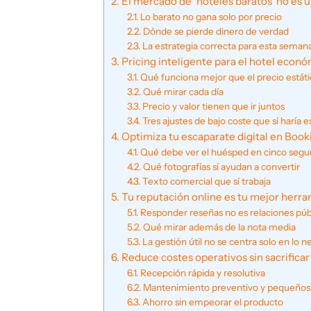
El mercado de 'hoteles baratos' no es 
Lo barato no gana solo por precio
Dónde se pierde dinero de verdad
La estrategia correcta para esta seman
Pricing inteligente para el hotel econ
Qué funciona mejor que el precio estát
Qué mirar cada día
Precio y valor tienen que ir juntos
Tres ajustes de bajo coste que sí haría
Optimiza tu escaparate digital en Boo
Qué debe ver el huésped en cinco seg
Qué fotografías sí ayudan a convertir
Texto comercial que sí trabaja
Tu reputación online es tu mejor herr
Responder reseñas no es relaciones púb
Qué mirar además de la nota media
La gestión útil no se centra solo en lo n
Reduce costes operativos sin sacrificar
Recepción rápida y resolutiva
Mantenimiento preventivo y pequeños 
Ahorro sin empeorar el producto