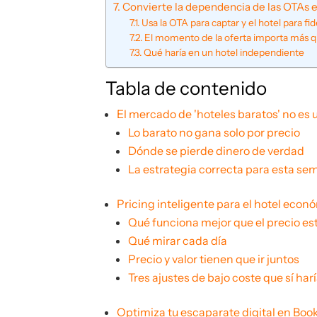
Convierte la dependencia de las OTAs e
Usa la OTA para captar y el hotel para fid
El momento de la oferta importa más qu
Qué haría en un hotel independiente
Tabla de contenido
El mercado de 'hoteles baratos' no es
Lo barato no gana solo por precio
Dónde se pierde dinero de verdad
La estrategia correcta para esta s
Pricing inteligente para el hotel econ
Qué funciona mejor que el precio es
Qué mirar cada día
Precio y valor tienen que ir juntos
Tres ajustes de bajo coste que sí ha
Optimiza tu escaparate digital en Boo