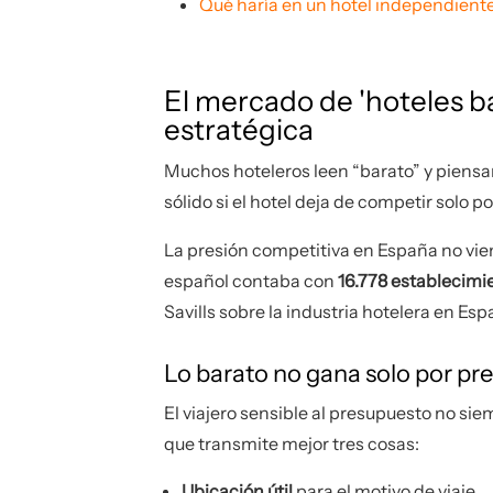
Qué haría en un hotel independient
El mercado de 'hoteles b
estratégica
Muchos hoteleros leen “barato” y piensa
sólido si el hotel deja de competir solo p
La presión competitiva en España no vien
español contaba con
16.778 establecimi
Savills sobre la industria hotelera en E
Lo barato no gana solo por pr
El viajero sensible al presupuesto no sie
que transmite mejor tres cosas:
Ubicación útil
para el motivo de viaje