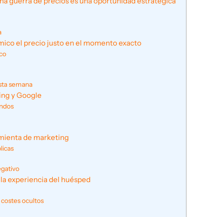
una guerra de precios es una oportunidad estratégica
a
ómico el precio justo en el momento exacto
ico
 esta semana
king y Google
undos
amienta de marketing
licas
egativo
 la experiencia del huésped
costes ocultos