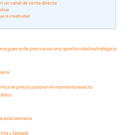
n un canal de venta directa
elizar
e la creatividad
 una guerra de precios es una oportunidad estratégica
emana
ómico el precio justo en el momento exacto
tático
ría esta semana
king y Google