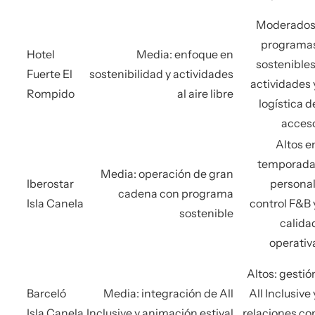
Moderados
programa
Hotel
Media: enfoque en
sostenibles
Fuerte El
sostenibilidad y actividades
actividades 
Rompido
al aire libre
logística d
acces
Altos e
temporada
Media: operación de gran
Iberostar
personal
cadena con programa
Isla Canela
control F&B 
sostenible
calida
operativ
Altos: gestió
Barceló
Media: integración de All
All Inclusive 
Isla Canela
Inclusive y animación estival
relaciones co