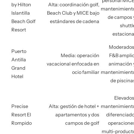
personal MICE
by Hilton
Alta: coordinación golf,
mantenimient
Islantilla
Beach Club y MICE bajo
de campos 
Beach Golf
estándares de cadena
shuttl
Resort
estaciona
Moderados
Puerto
Media: operación
F&B amplio
Antilla
vacacional enfocada en
animación 
Grand
ocio familiar
mantenimient
Hotel
de piscina
Elevados
Precise
Alta: gestión de hotel +
mantenimient
Resort El
apartamentos y dos
diferenciado
Rompido
campos de golf
operacione
multi-product