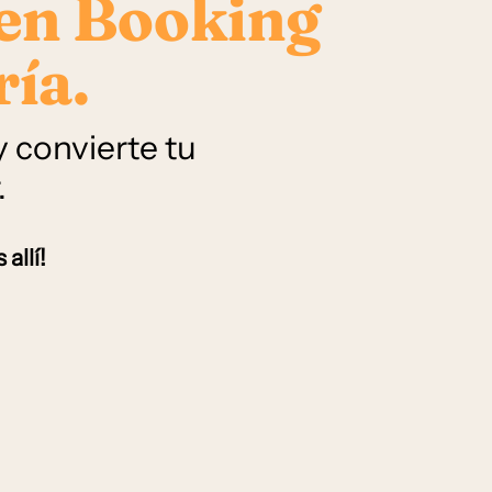
 en Booking
ría.
 convierte tu
.
allí!