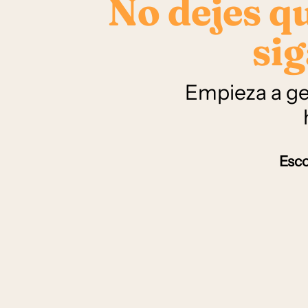
No dejes q
sig
Empieza a ge
Esco